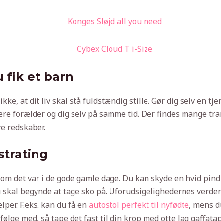
u fik et barn
e, at dit liv skal stå fuldstændig stille. Gør dig selv en tje
re forælder og dig selv på samme tid. Der findes mange trans
e redskaber.
ustrating
som det var i de gode gamle dage. Du kan skyde en hvid pind 
t du skal begynde at tage sko på. Uforudsigelighedernes verd
lper. F.eks. kan du få en
autostol perfekt til nyfødte
, mens d
 følge med, så tape det fast til din krop med otte lag gaffata