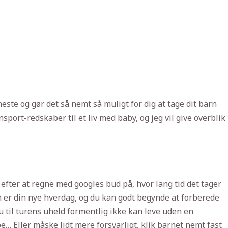
neste og gør det så nemt så muligt for dig at tage dit barn
port-redskaber til et liv med baby, og jeg vil give overblik
efter at regne med googles bud på, hvor lang tid det tager
en er din nye hverdag, og du kan godt begynde at forberede
u til turens uheld formentlig ikke kan leve uden en
pe… Eller måske lidt mere forsvarligt, klik barnet nemt fast