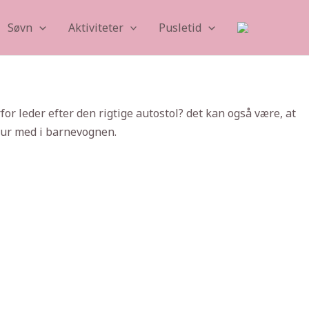
Søvn
Aktiviteter
Pusletid
or leder efter den rigtige autostol? det kan også være, at
tur med i barnevognen.