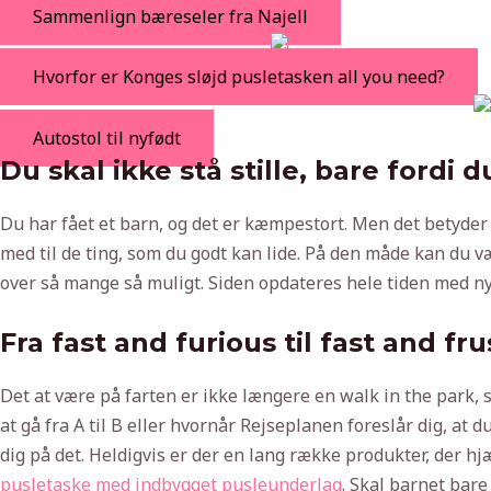
Sammenlign bæreseler fra Najell
Hvorfor er Konges sløjd pusletasken all you need?
Autostol til nyfødt
Du skal ikke stå stille, bare fordi d
Du har fået et barn, og det er kæmpestort. Men det betyder ikk
med til de ting, som du godt kan lide. På den måde kan du væ
over så mange så muligt. Siden opdateres hele tiden med ny
Fra fast and furious til fast and fr
Det at være på farten er ikke længere en walk in the park, 
at gå fra A til B eller hvornår Rejseplanen foreslår dig, a
dig på det. Heldigvis er der en lang række produkter, der hjæ
pusletaske med indbygget pusleunderlag
. Skal barnet bare