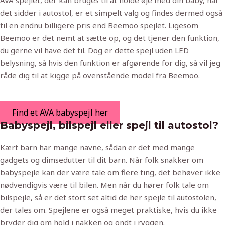
AVA spejlet, der kan bruges til at holde øje med din baby, når
det sidder i autostol, er et simpelt valg og findes dermed også
til en endnu billigere pris end Beemoo spejlet. Ligesom
Beemoo er det nemt at sætte op, og det tjener den funktion,
du gerne vil have det til. Dog er dette spejl uden LED
belysning, så hvis den funktion er afgørende for dig, så vil jeg
råde dig til at kigge på ovenstående model fra Beemoo.
Find et AVA babyspejl her
Babyspejl, bilspejl eller spejl til autostol?
Kært barn har mange navne, sådan er det med mange
gadgets og dimsedutter til dit barn. Når folk snakker om
babyspejle kan der være tale om flere ting, det behøver ikke
nødvendigvis være til bilen. Men når du hører folk tale om
bilspejle, så er det stort set altid de her spejle til autostolen,
der tales om. Spejlene er også meget praktiske, hvis du ikke
bryder dig om hold i nakken og ondt i ryggen.