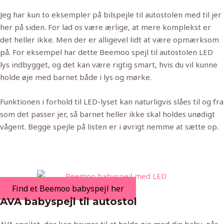
Jeg har kun to eksempler på bilspejle til autostolen med til jer
her på siden. For lad os være ærlige, at mere komplekst er
det heller ikke. Men der er alligevel lidt at være opmærksom
på. For eksempel har dette Beemoo spejl til autostolen LED
lys indbygget, og det kan være rigtig smart, hvis du vil kunne
holde øje med barnet både i lys og mørke.
Funktionen i forhold til LED-lyset kan naturligvis slåes til og fra
som det passer jer, så barnet heller ikke skal holdes unødigt
vågent. Begge spejle på listen er i øvrigt nemme at sætte op.
Find et Beemoo babyspejl her
AVA babyspejl til autostol