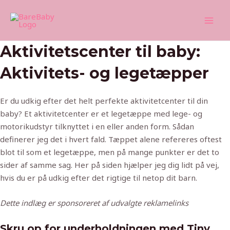
Skip
Mai
to
Men
content
Aktivitetscenter til baby:
Aktivitets- og legetæpper
Er du udkig efter det helt perfekte aktivitetcenter til din
baby? Et aktivitetcenter er et legetæppe med lege- og
motorikudstyr tilknyttet i en eller anden form. Sådan
definerer jeg det i hvert fald. Tæppet alene refereres oftest
blot til som et legetæppe, men på mange punkter er det to
sider af samme sag. Her på siden hjælper jeg dig lidt på vej,
hvis du er på udkig efter det rigtige til netop dit barn.
Dette indlæg er sponsoreret af udvalgte reklamelinks
Skru op for underholdningen med Tiny