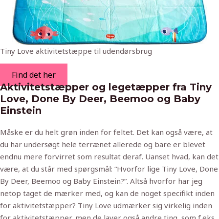
Tiny Love aktivitetstæppe til udendørsbrug
Find det her
Aktivitetstæpper og legetæpper fra Tiny
Love, Done By Deer, Beemoo og Baby
Einstein
Måske er du helt grøn inden for feltet. Det kan også være, at
du har undersøgt hele terrænet allerede og bare er blevet
endnu mere forvirret som resultat deraf. Uanset hvad, kan det
være, at du står med spørgsmål: “Hvorfor lige Tiny Love, Done
By Deer, Beemoo og Baby Einstein?”. Altså hvorfor har jeg
netop taget de mærker med, og kan de noget specifikt inden
for aktivitetstæpper? Tiny Love udmærker sig virkelig inden
for aktivitetstæpper, men de laver også andre ting, som f.eks.