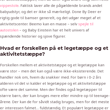
vippestole
. Faktisk laver alle de pågældende brands andet
babyudstyr, og det er ikke så mærkeligt. Done By Deer er
rigtig gode til bamser generelt, og det udgør meget af et
aktivitetscenter. Beemo kan en masse – selv
spejle til
autostolen
– og Baby Einstein har et helt univers af
spændende historier og sjove figurer.
Hvad er forskellen på et legetæppe og et
aktivitetstæppe?
Forskellen mellem et aktivitetstæppe og et legetæppe kan
være stor – men det kan også være ikke-eksisterende. Det
handler nok om, hvem du snakker med. For børn i 0-2 års
alderen vil det vi kalder et legetæppe og et aktivitetstæppe
ofte være det samme. Men der findes også legetæpper til
større børn, der kan bruges mere eller mindre op til teenage-
årene. Der kan de for såvidt stadig bruges, men for det meste
er interessen falmet… fuldstændig. Et populært legetæppe er